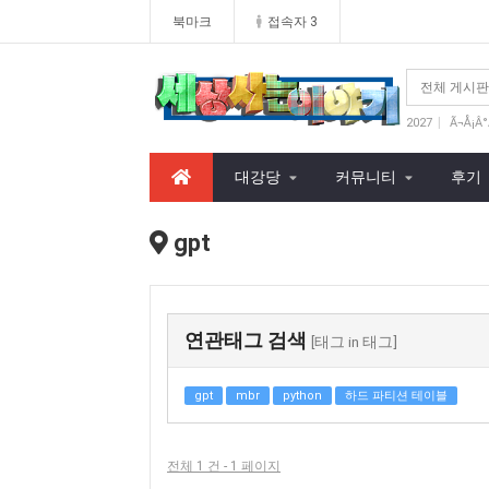
북마크
접속자 3
2027
Ã¬Å¡Â°
AND
202
대강당
커뮤니티
후기
gpt
연관태그 검색
[태그 in 태그]
gpt
mbr
python
하드 파티션 테이블
전체 1 건 - 1 페이지