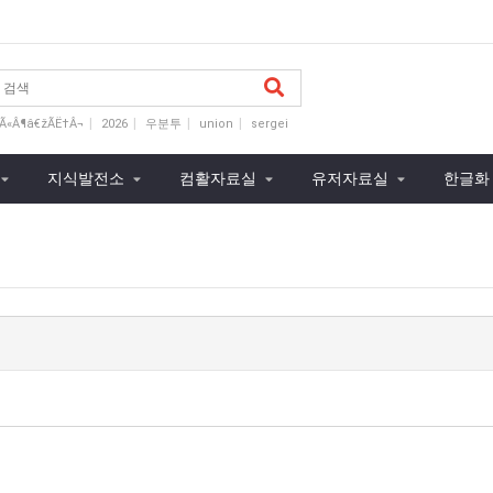
Ã«Â¶â€žÃ­Ë†Â¬
2026
우분투
union
sergei
3
999999.9
2025
지식발전소
컴활자료실
유저자료실
한글화