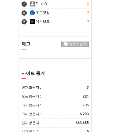
FriendY
3
7
우근닷컴
3
8
메인보드
3
9
태그
태그 더보기
사이트 통계
현재접속자 :
3
오늘방문자 :
224
어제방문자 :
735
최대방문자 :
6,283
전체방문자 :
663,655
신규회원수 :
0